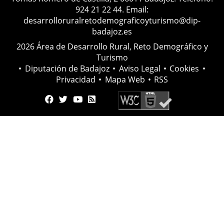
924 21 22 44. Email:
desarrolloruralretodemograficoyturismo@dip-
badajoz.es
2026 Área de Desarrollo Rural, Reto Demográfico y
Turismo
•
Diputación de Badajoz
•
Aviso Legal
•
Cookies
•
Privacidad
•
Mapa Web
•
RSS