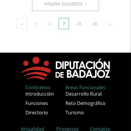
PÁGINA SIGUIENTE
«
1
2
7
23
24
»
Conócenos
Áreas Funcionales
Introducción
Desarrollo Rural
Funciones
Reto Demográfico
Directorio
Turismo
Actualidad
Proyectos
Contacto