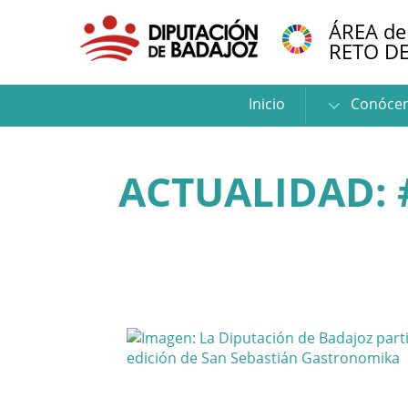
ÁREA de
RETO D
Inicio
Conóce
ACTUALIDAD: 