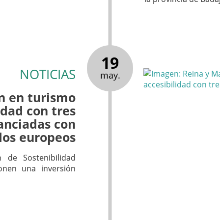
19
NOTICIAS
may.
n en turismo
idad con tres
anciadas con
dos europeos
n de Sostenibilidad
ponen una inversión