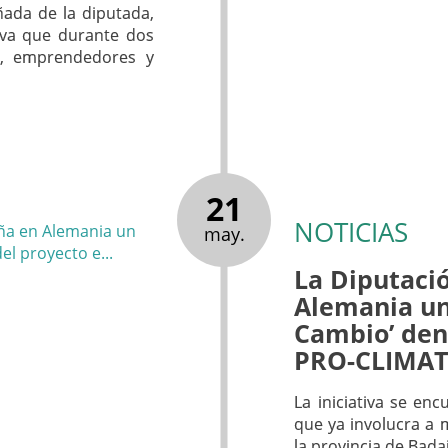
ñada de la diputada,
tiva que durante dos
s, emprendedores y
21
NOTICIAS
may.
La Diputaci
Alemania un
Cambio’ den
PRO-CLIMAT
La iniciativa se en
que ya involucra a m
la provincia de Bada