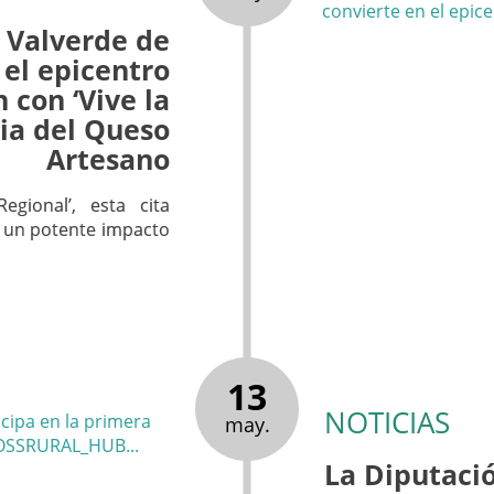
: Valverde de
 el epicentro
n con ‘Vive la
ria del Queso
Artesano
egional’, esta cita
n un potente impacto
13
NOTICIAS
may.
La Diputació