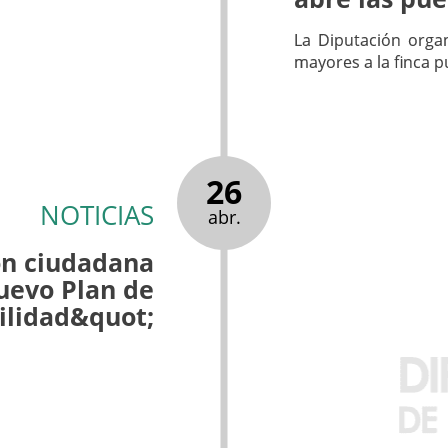
La Diputación organ
mayores a la finca p
26
NOTICIAS
abr.
ón ciudadana
uevo Plan de
ilidad&quot;