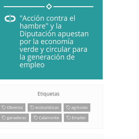
"Acción contra el
hambre" y la
Diputación apuestan
por la economía
verde y circular para
la generación de
empleo
Etiquetas
Olivenza
ecoturísticas
agrícolas
ganaderas
Calamonte
Empleo