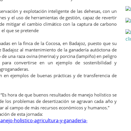
servación y explotación inteligente de las dehesas, con un
es y el uso de herramientas de gestión, capaz de revertir
 de mitigar el cambio climático con la captura de carbono
n el que se pretende
rnadas en la finca de la Cocosa, en Badajoz, puesto que su
de Badajoz al mantenimiento de la ganadería autóctona de
 de una raza ovina (merina) y porcina (lampiño) en peligro
 para convertirse en un ejemplo de sostenibilidad y
 agroganaderas.
án en ejemplos de buenas prácticas y de transferencia de
 “Es hora de que buenos resultados de manejo holístico se
de los problemas de desertización se agravan cada año y
 dotar al campo de más recursos económicos y humanos.”
ción de esta jornada:
nejo-holistico-agricultura-y-ganaderia-