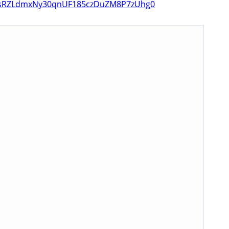
gsRZLdmxNy30qnUF185czDuZM8P7zUhg0