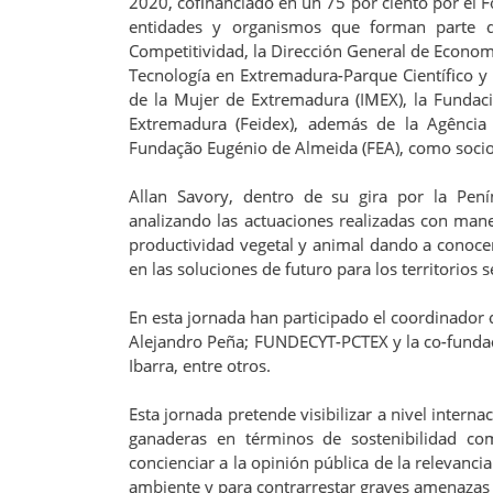
2020, cofinanciado en un 75 por ciento por el F
entidades y organismos que forman parte d
Competitividad, la Dirección General de Economía
Tecnología en Extremadura-Parque Científico y 
de la Mujer de Extremadura (IMEX), la Fundac
Extremadura (Feidex), además de la Agência 
Fundação Eugénio de Almeida (FEA), como socio
Allan Savory, dentro de su gira por la Pení
analizando las actuaciones realizadas con mane
productividad vegetal y animal dando a conoce
en las soluciones de futuro para los territorios 
En esta jornada han participado el coordinador 
Alejandro Peña; FUNDECYT-PCTEX y la co-fundador
Ibarra, entre otros.
Esta jornada pretende visibilizar a nivel interna
ganaderas en términos de sostenibilidad c
concienciar a la opinión pública de la relevanci
ambiente y para contrarrestar graves amenazas g