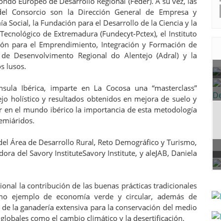
ondo Europeo de Desarrollo Regional (Feder). A su vez, las
el Consorcio son la Dirección General de Empresa y
 Social, la Fundación para el Desarrollo de la Ciencia y la
Tecnológico de Extremadura (Fundecyt-Pctex), el Instituto
ión para el Emprendimiento, Integración y Formación de
de Desenvolvimento Regional do Alentejo (Adral) y la
s lusos.
nsula Ibérica, imparte en La Cocosa una “masterclass”
jo holístico y resultados obtenidos en mejora de suelo y
r en el mundo ibérico la importancia de esta metodología
semiáridos.
del Área de Desarrollo Rural, Reto Demográfico y Turismo,
a del Savory InstituteSavory Institute, y aleJAB, Daniela
cional la contribución de las buenas prácticas tradicionales
omo ejemplo de economía verde y circular, además de
a de la ganadería extensiva para la conservación del medio
lobales como el cambio climático y la desertificación.