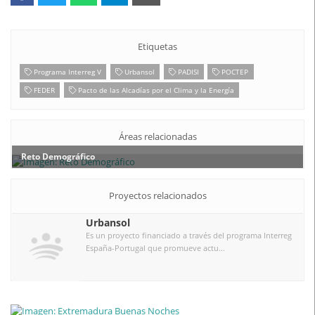
Etiquetas
Programa Interreg V
Urbansol
PADISI
POCTEP
FEDER
Pacto de las Alcadías por el Clima y la Energía
Áreas relacionadas
Reto Demográfico
Proyectos relacionados
Urbansol
Es un proyecto financiado a través del programa Interreg
España-Portugal que promueve actu...