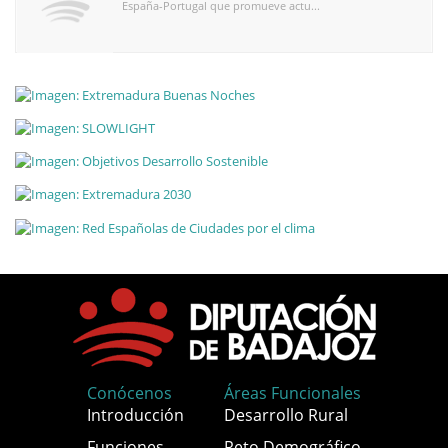
España-Portugal que promueve actu...
Conócenos
Áreas Funcionales
Introducción
Desarrollo Rural
Funciones
Reto Demográfico