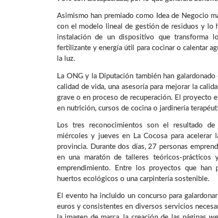
Asimismo han premiado como Idea de Negocio más
con el modelo lineal de gestión de residuos y lo h
instalación de un dispositivo que transforma l
fertilizante y energía útil para cocinar o calentar 
la luz.
La ONG y la Diputación también han galardonado
calidad de vida, una asesoría para mejorar la cal
grave o en proceso de recuperación. El proyecto 
en nutrición, cursos de cocina o jardinería terapéut
Los tres reconocimientos son el resultado de
miércoles y jueves en La Cocosa para acelerar l
provincia. Durante dos días, 27 personas emprend
en una maratón de talleres teóricos-prácticos 
emprendimiento. Entre los proyectos que han pa
huertos ecológicos o una carpintería sostenible.
El evento ha incluido un concurso para galardona
euros y consistentes en diversos servicios neces
la imagen de marca, la creación de las páginas w