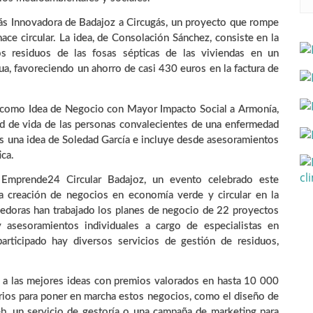
 Innovadora de Badajoz a Circugás, un proyecto que rompe
ace circular. La idea, de Consolación Sánchez, consiste en la
os residuos de las fosas sépticas de las viviendas en un
agua, favoreciendo un ahorro de casi 430 euros en la factura de
 como Idea de Negocio con Mayor Impacto Social a Armonía,
idad de vida de las personas convalecientes de una enfermedad
es una idea de Soledad García e incluye desde asesoramientos
ica.
 Emprende24 Circular Badajoz, un evento celebrado este
a creación de negocios en economía verde y circular en la
edoras han trabajado los planes de negocio de 22 proyectos
y asesoramientos individuales a cargo de especialistas en
rticipado hay diversos servicios de gestión de residuos,
r a las mejores ideas con premios valorados en hasta 10 000
arios para poner en marcha estos negocios, como el diseño de
eb, un servicio de gestoría o una campaña de marketing para