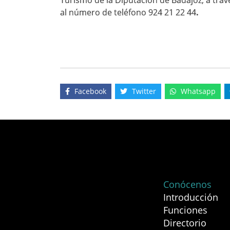
Turismo de la Diputación de Badajoz, a trav
al número de teléfono 924 21 22 44
.
Facebook
Twitter
Whatsapp
Conócenos
Introducción
Funciones
Directorio