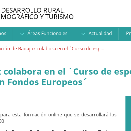
 DESARROLLO RURAL,
EMOGRÁFICO Y TURISMO
nos
Áreas Funcionales
Actualidad
Pr
ción de Badajoz colabora en el `Curso de esp...
 colabora en el `Curso de esp
on Fondos Europeos´
a para esta formación online que se desarrollará los
00