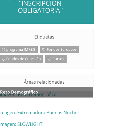
´INSCRIPCIÓN
OBLIGATORIA`
Etiquetas
programa IMREG
Fondos Europeos
Fondos de Cohesión
Cursos
Áreas relacionadas
Reto Demográfico