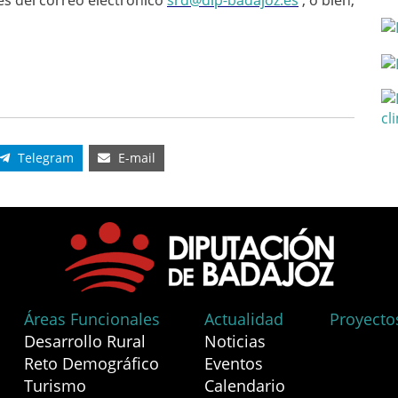
és del correo electrónico
srd@dip-badajoz.es
, o bien,
Telegram
E-mail
Áreas Funcionales
Actualidad
Proyecto
Desarrollo Rural
Noticias
Reto Demográfico
Eventos
Turismo
Calendario