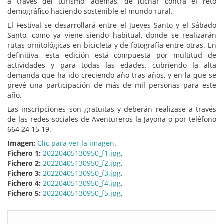
a través del turismo, además, de luchar contra el reto
demográfico haciendo sostenible el mundo rural.
El Festival se desarrollará entre el Jueves Santo y el Sábado
Santo, como ya viene siendo habitual, donde se realizarán
rutas ornitológicas en bicicleta y de fotografía entre otras. En
definitiva, esta edición está compuesta por multitud de
actividades y para todas las edades, cubriendo la alta
demanda que ha ido creciendo año tras años, y en la que se
prevé una participación de más de mil personas para este
año.
Las inscripciones son gratuitas y deberán realizase a través
de las redes sociales de Aventureros la Jayona o por teléfono
664 24 15 19.
Imagen:
Clic para ver la imagen
.
Fichero 1:
20220405130950_f1.jpg
.
Fichero 2:
20220405130950_f2.jpg
.
Fichero 3:
20220405130950_f3.jpg
.
Fichero 4:
20220405130950_f4.jpg
.
Fichero 5:
20220405130950_f5.jpg
.