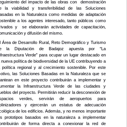
eguimiento del impacto de las obras
con d
emostración
e la viabilidad y transferibilidad de las Soluciones
asadas en la Naturaleza como medidas de adaptación
ostenible a los agentes interesado, tanto públicos como
rivados
y se elaborarán a
ctividades de capacitación,
omunicación y difusión
del mismo.
l Área de Desarrollo Rural, Reto Demográfico y Turismo
e la Diputación de Badajoz apuesta por “La
nfraestructura Verde” para ocupar un lugar destacado en
a nueva política de biodiversidad de la UE contribuyendo a
a política regional y al crecimiento sostenible. Por este
otivo, las Soluciones Basadas en la Naturaleza que se
lantean en este proyecto contribuirán a implementar y
umentar la Infraestructura Verde de las ciudades y
ueblos del proyecto. Permitirán reducir la desconexión de
spacios verdes, servirán de aeropuertos para
olinizadores y ejercerán un estatus de adecuación
cológica de los edificios. Además, y no menos importante
os prototipos basados en la naturaleza a implementar
ontribuirán de forma directa a conexionar la red de