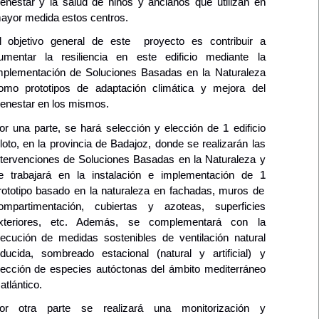
ienestar y la salud de niños y ancianos que utilizan en
ayor medida estos centros.
l objetivo general de
este
proyecto es contribuir a
umentar la resiliencia en est
e
edificio mediante la
mplementación de Soluciones Basadas en la Naturaleza
omo prototipos de adaptación climática y mejora del
ienestar en los mismos
.
or una parte, se hará selección
y elección de
1
edificio
loto,
en la provincia de Badajoz, donde se realizarán las
ntervenciones
de Soluciones Basadas en la Naturaleza
y
e trabajará en la i
nstalación e implementación de
1
rototipo basado en la naturaleza en fachadas
,
muros de
ompartimentación, cubiertas y azoteas, superficies
xteriores
, etc.
Además, se complementará con la
jecución de medidas sostenibles de ventilación natural
nducida, sombreado estacional (natural y artificial) y
lección de especies autóctonas del ámbito mediterráneo
 atlántico.
or otra parte se realizará una m
onitorización y