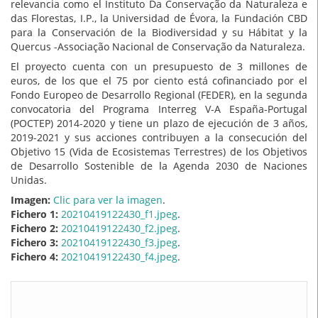
relevancia como el Instituto Da Conservação da Naturaleza e
das Florestas, I.P., la Universidad de Évora, la Fundación CBD
para la Conservación de la Biodiversidad y su Hábitat y la
Quercus -Associação Nacional de Conservação da Naturaleza.
El proyecto cuenta con un presupuesto de 3 millones de
euros, de los que el 75 por ciento está cofinanciado por el
Fondo Europeo de Desarrollo Regional (FEDER), en la segunda
convocatoria del Programa Interreg V-A España-Portugal
(POCTEP) 2014-2020 y tiene un plazo de ejecución de 3 años,
2019-2021 y sus acciones contribuyen a la consecución del
Objetivo 15 (Vida de Ecosistemas Terrestres) de los Objetivos
de Desarrollo Sostenible de la Agenda 2030 de Naciones
Unidas.
Imagen:
Clic para ver la imagen
.
Fichero 1:
20210419122430_f1.jpeg
.
Fichero 2:
20210419122430_f2.jpeg
.
Fichero 3:
20210419122430_f3.jpeg
.
Fichero 4:
20210419122430_f4.jpeg
.