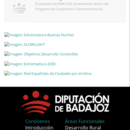
El proyecto GLOBALTUR, se desarrolla dentro del
Programa de Cooperación Transfronteriza Es...
Conócenos
Áreas Funcionales
Introducción
Desarrollo Rural