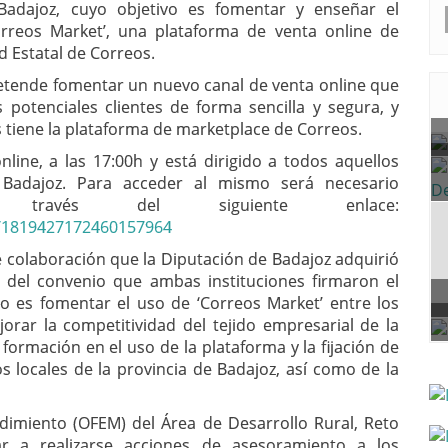
 Badajoz, cuyo objetivo es fomentar y enseñar el
orreos Market’, una plataforma de venta online de
d Estatal de Correos.
pretende fomentar un nuevo canal de venta online que
 potenciales clientes de forma sencilla y segura, y
as tiene la plataforma de marketplace de Correos.
nline, a las 17:00h y está dirigido a todos aquellos
 Badajoz. Para acceder al mismo será necesario
a través del siguiente enlace:
r/1819427172460157964
 colaboración que la Diputación de Badajoz adquirió
z del convenio que ambas instituciones firmaron el
do es fomentar el uso de ‘Correos Market’ entre los
rar la competitividad del tejido empresarial de la
 formación en el uso de la plataforma y la fijación de
 locales de la provincia de Badajoz, así como de la
dimiento (OFEM) del Área de Desarrollo Rural, Reto
 a realizarse acciones de asesoramiento a los