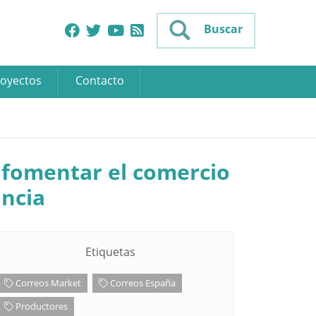
Buscar
oyectos
Contacto
 fomentar el comercio
incia
Etiquetas
Correos Market
Correos España
Productores