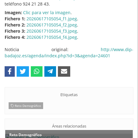
teléfono 924 21 28 43.
Imagen:
Clic para ver la imagen
.
Fichero 1:
20260617105054_f1.jpeg
.
Fichero 2:
20260617105054_f2.jpeg
.
Fichero 3:
20260617105054_f3.jpeg
.
Fichero 4:
20260617105054_f4.jpeg
.
Noticia original:
http://www.dip-
badajoz.es/agenda/index.php?id=3&agenda=24601
Etiquetas
Reto Demográfico
Áreas relacionadas
Reto Demográfico