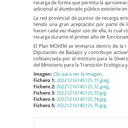
recarga de forma que permita la aproximació
adicional al alumbrado público existente en
La red provincial de puntos de recarga ent
tenido una gran aceptación por parte de l
hacen cada vez mayor uso de ella, lo cual c
recarga durante el primer año de funciona
El Plan MOVEM se enmarca dentro de la I E
Diputación de Badajoz y contribuye activa
cofinanciada por el Instituto para la Diver
del Ministerio para la Transición Ecológica 
Imagen:
Clic para ver la imagen
.
Fichero 1:
20221216145125_f1.jpeg
.
Fichero 2:
20221216145125_f2.jpeg
.
Fichero 3:
20221216145125_f3.jpg
.
Fichero 4:
20221216145125_f4.jpg
.
Fichero 5:
20221216145125_f5.jpg
.