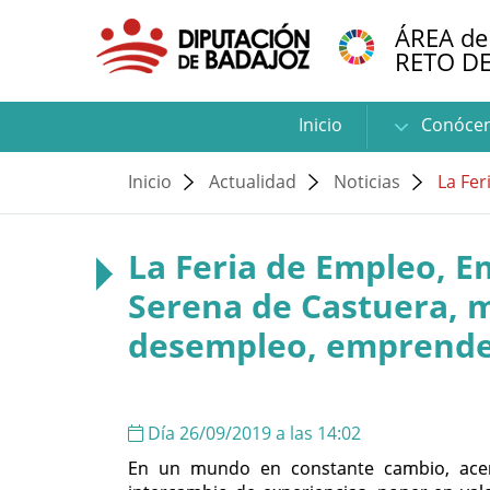
ÁREA de
RETO D
Inicio
Conóce
Inicio
Actualidad
Noticias
La Fer
La Feria de Empleo, E
Serena de Castuera, m
desempleo, emprende
Día 26/09/2019 a las 14:02
En un mundo en constante cambio, acerc