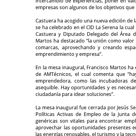
intercambio de experiencias, poner en valo
empresas son algunos de los objetivos que
Castuera ha acogido una nueva edición de 
se ha celebrado en el CID La Serena la cual
Castuera y Diputado Delegado del Área d
Martos ha destacado “la unión como valor te
comarcas, aprovechando y creando espac
emprendimiento y empresa”.
En la mesa inaugural, Francisco Martos 
de AMTécnicos, el cual comenta que “ha
emprendedora, como las incubadoras de 
asequible. Hay oportunidades y es necesari
ciudadanía para idear soluciones”.
La mesa inaugural fue cerrada por Jesús Sec
Políticas Activas de Empleo de la Junta
genéricas son vitales para encontrar emp
aprovechar las oportunidades presentes e
las energías renovables, el turismo y la tecn