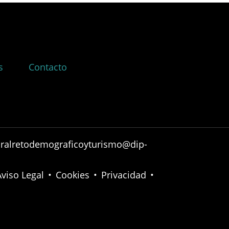
s
Contacto
ruralretodemograficoyturismo@dip-
Aviso Legal
•
Cookies
•
Privacidad
•