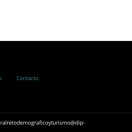
s
Contacto
ruralretodemograficoyturismo@dip-