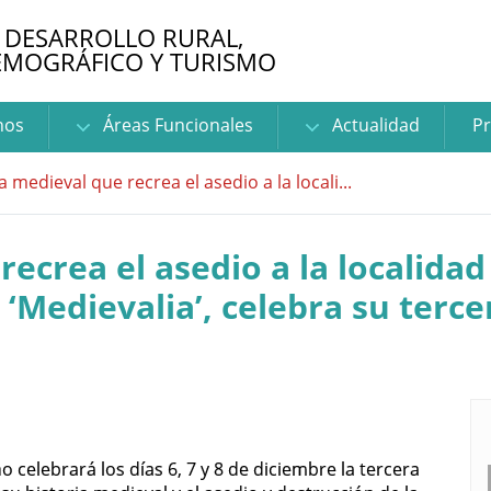
 DESARROLLO RURAL,
EMOGRÁFICO Y TURISMO
nos
Áreas Funcionales
Actualidad
Pr
ia medieval que recrea el asedio a la locali...
recrea el asedio a la localida
 ‘Medievalia’, celebra su terce
o celebrará los días 6,
7 y 8 de diciembre
la tercera