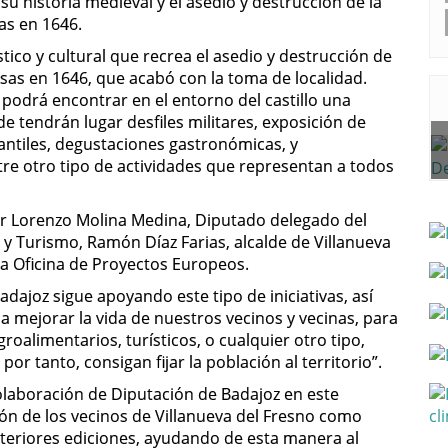
u historia medieval y el asedio y destrucción de la
as en 1646.
tico y cultural que recrea el asedio y destrucción de
sas en 1646, que acabó con la toma de localidad.
 podrá encontrar en el entorno del castillo una
 tendrán lugar desfiles militares, exposición de
nfantiles, degustaciones gastronómicas, y
re otro tipo de actividades que representan a todos
or Lorenzo Molina Medina, Diputado delegado del
y Turismo, Ramón Díaz Farias, alcalde de Villanueva
la Oficina de Proyectos Europeos.
dajoz sigue apoyando este tipo de iniciativas, así
a mejorar la vida de nuestros vecinos y vecinas, para
oalimentarios, turísticos, o cualquier otro tipo,
por tanto, consigan fijar la población al territorio”.
colaboración de Diputación de Badajoz en este
ión de los vecinos de Villanueva del Fresno como
nteriores ediciones, ayudando de esta manera al