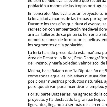
edición de Medievalia, evento que recuerda s
población a manos de las tropas portugues
En concreto, Medievalia es un proyecto turís
la localidad a manos de las tropas portugue
Durante los tres días que dura el evento, se
recreación con ambientación medieval donde
armas, talleres de carpintería, herrería e i
demostraciones de formaciones bélicas, ent
los segmentos de la población.
La feria ha sido presentada esta mañana p
Área de Desarrollo Rural, Reto Demográfico 
del Fresno, y María Soledad Valmorisco, de 
Molina, ha señalado que “la Diputación de Ba
como todas aquellas iniciativas que ayuden 
posicionar nuestros productos naturales, agr
pero que sirvan para incentivar el empleo, y 
Por su parte Díaz Farias, ha agradecido la 
proyecto, y ha destacado la gran participac
figurantes, llegando a ser más de cien en a