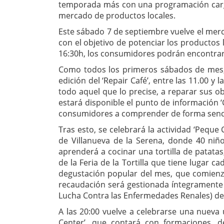
temporada más con una programación cargad
mercado de productos locales.
Este sábado 7 de septiembre vuelve el merc
con el objetivo de potenciar los productos l
16:30h, los consumidores podrán encontrar 
Como todos los primeros sábados de mes
edición del ‘Repair Café’, entre las 11.00 
todo aquel que lo precise, a reparar sus ob
estará disponible el punto de información ‘
consumidores a comprender de forma sencil
Tras esto, se celebrará la actividad ‘Peque
de Villanueva de la Serena, donde 40 ni
aprenderá a cocinar una tortilla de patata
de la Feria de la Tortilla que tiene lugar 
degustación popular del mes, que comienza 
recaudación será gestionada íntegramente 
Lucha Contra las Enfermedades Renales) de 
A las 20:00 vuelve a celebrarse una nueva u
Center’, que contará con formaciones, dee