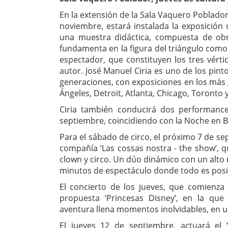
En la extensión de la Sala Vaquero Poblador
noviembre, estará instalada la exposición d
una muestra didáctica, compuesta de obra 
fundamenta en la figura del triángulo como i
espectador, que constituyen los tres vértic
autor. José Manuel Ciria es uno de los pint
generaciones, con exposiciones en los más
Ángeles, Detroit, Atlanta, Chicago, Toronto 
Ciria también conducirá dos performances 
septiembre, coincidiendo con la Noche en B
Para el sábado de circo, el próximo 7 de sep
compañía ‘Las cossas nostra - the show’, q
clown y circo. Un dúo dinámico con un alto 
minutos de espectáculo donde todo es posi
El concierto de los jueves, que comienza 
propuesta ‘Princesas Disney’, en la qu
aventura llena momentos inolvidables, en u
El jueves 12 de septiembre, actuará el