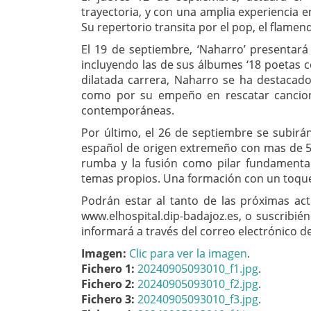
trayectoria, y con una amplia experiencia en
Su repertorio transita por el pop, el flamen
El 19 de septiembre, ‘Naharro’ presentará
incluyendo las de sus álbumes ‘18 poetas 
dilatada carrera, Naharro se ha destacad
como por su empeño en rescatar cancion
contemporáneas.
Por último, el 26 de septiembre se subirá
español de origen extremeño con mas de 50
rumba y la fusión como pilar fundamenta
temas propios. Una formación con un toque 
Podrán estar al tanto de las próximas act
www.elhospital.dip-badajoz.es, o suscribié
informará a través del correo electrónico d
Imagen:
Clic para ver la imagen
.
Fichero 1:
20240905093010_f1.jpg
.
Fichero 2:
20240905093010_f2.jpg
.
Fichero 3:
20240905093010_f3.jpg
.