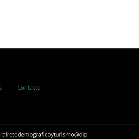
s
Contacto
ruralretodemograficoyturismo@dip-