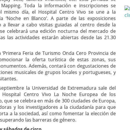
 Mapping. Toda la información e inscripciones se
l mismo día, el Hospital Centro Vivo se une a la
la ‘Noche en Blanco’. A parte de las exposiciones
 a llevar a cabo visitas guiadas al centro desde la
, se celebrará una edición nocturna del mercado de
das las actividades estarán abiertas desde las 21.30
la ‘Primera Feria de Turismo Onda Cero Provincia de
omocionar la oferta turística de estas zonas, sus
y monumentos. Además, contará con degustaciones de
iones musicales de grupos locales y portugueses, y
sitantes.
e septiembre la Universidad de Extremadura sale del
l Hospital Centro Vivo La Noche Europea de los
to, que se celebra en más de 300 ciudades de Europa,
adoras y los investigadores a la ciudadanía para que
orta a la sociedad, así como fomentar la elección de
o superando las barreras de género.
y sábados de circo