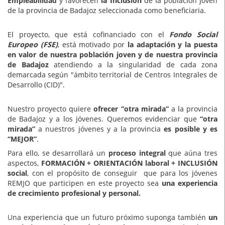
Empleabilidad
y favorecen
la Inclusión
de la población joven
de la provincia de Badajoz seleccionada como beneficiaria.
El proyecto, que está cofinanciado con el
Fondo Social
Europeo (FSE)
, está motivado por
la adaptación y la puesta
en valor de nuestra población joven y de nuestra provincia
de Badajoz
atendiendo a la singularidad de cada zona
demarcada según "ámbito territorial de Centros Integrales de
Desarrollo (CID)".
Nuestro proyecto quiere
ofrecer “otra mirada”
a la provincia
de Badajoz y a los jóvenes. Queremos evidenciar que
“otra
mirada”
a nuestros jóvenes y a la provincia
es posible y es
“MEJOR”
.
Para ello, se desarrollará un
proceso integral
que aúna tres
aspectos,
FORMACIÓN + ORIENTACIÓN laboral + INCLUSIÓN
social
, con el propósito de conseguir que para los jóvenes
REMJO que participen en este proyecto sea
una experiencia
de crecimiento profesional y personal.
Una experiencia que un futuro próximo suponga también
un