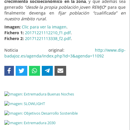
crecimiento socioeconómico en la zona
, y que además sea
generado
"desde la propia población joven REMJO
" para que
finalmente devenga en
fijar población “cualificada” en
nuestro ámbito rural.
Imagen:
Clic para ver la imagen
.
Fichero 1:
20171221112210_f1.pdf
.
Fichero 2:
20171221113338_f2.pdf
.
Noticia original:
http://www.dip-
badajoz.es/agenda/index.php?id=3&agenda=11092