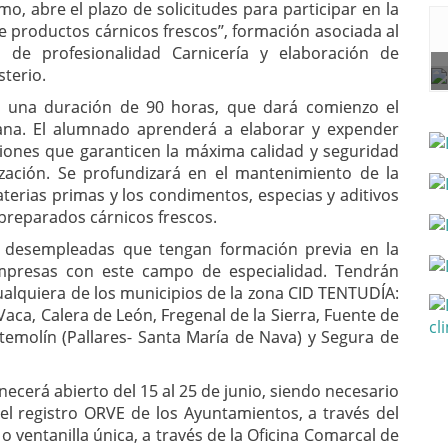
o, abre el plazo de solicitudes para participar en la
de productos cárnicos frescos’’, formación asociada al
o de profesionalidad Carnicería y elaboración de
sterio.
n una duración de 90 horas, que dará comienzo el
ana. El alumnado aprenderá a elaborar y expender
ciones que garanticen la máxima calidad y seguridad
ización. Se profundizará en el mantenimiento de la
aterias primas y los condimentos, especias y aditivos
 preparados cárnicos frescos.
s desempleadas que tengan formación previa en la
mpresas con este campo de especialidad. Tendrán
ualquiera de los municipios de la zona CID TENTUDÍA:
Vaca, Calera de León, Fregenal de la Sierra, Fuente de
emolín (Pallares- Santa María de Nava) y Segura de
necerá abierto del 15 al 25 de junio, siendo necesario
del registro ORVE de los Ayuntamientos, a través del
 o ventanilla única, a través de la Oficina Comarcal de