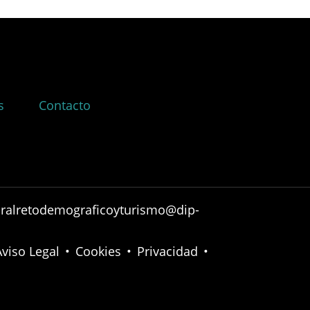
s
Contacto
ruralretodemograficoyturismo@dip-
Aviso Legal
•
Cookies
•
Privacidad
•