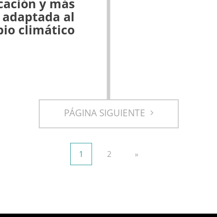
icación y más
a adaptada al
io climático
PÁGINA SIGUIENTE
1
2
»