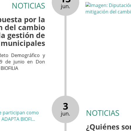
NOTICIAS
jun.
uesta por la
n del cambio
la gestión de
 municipales
 Reto Demográfico y
19 de junio en Don
 BIOFILIA
3
NOTICIAS
jun.
¿Quiénes so