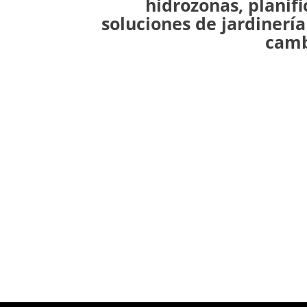
hidrozonas, planif
soluciones de jardinerí
camb