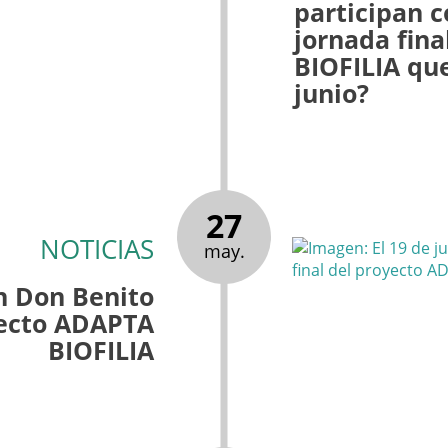
participan 
jornada fin
BIOFILIA qu
junio?
27
NOTICIAS
may.
en Don Benito
oyecto ADAPTA
BIOFILIA