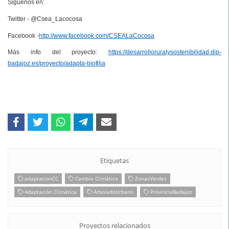
Síguenos en:
Twitter - @Csea_Lacocosa
Facebook -
http://www.facebook.com/CSEALaCocosa
Más info del proyecto:
https://desarrolloruralysostenibilidad.dip-
badajoz.es/proyecto/adapta-biofilia
Etiquetas
adaptacionCC
Cambio Climático
ZonasVerdes
Adaptación Climática
ArboladoUrbano
ProvinciaBadajoz
Proyectos relacionados