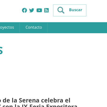
Buscar
oyectos
Contacto
S
 de la Serena celebra el
” con la IX Feria Expositora