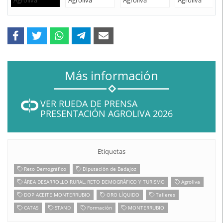
Más información
VER RUEDA DE PRENSA
PRESENTACIÓN AGROLIVA 2026
Etiquetas
Reto Demográfico
Diputación de Badajoz
ÁREA DESARROLLO RURAL, RETO DEMOGRÁFICO Y TURISMO
Agroliva
DOP ACEITE MONTERRUBIO
ORO LÍQUIDO
Talleres
CATAS
STAND
Formación
MONTERRUBIO