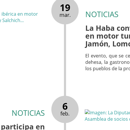
19
NOTICIAS
mar.
La Haba conv
en motor tur
Jamón, Lomo
El evento, que se ce
dehesa, la gastron
los pueblos de la pr
6
NOTICIAS
feb.
 participa en