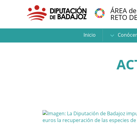
ÁREA de
RETO D
Inicio
Conóce
AC