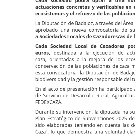
Cada sociedad podrá optar a una su
actuaciones concretas y verificables en 
ecosistemas y el refuerzo de las poblaci
La Diputación de Badajoz, a través del Área
aprobado una nueva convocatoria de s
a Sociedades Locales de Cazadores/as de l
Cada Sociedad Local de Cazadores
po
euros,
destinada a la ejecución de actu
caza
,
orientadas a la mejora de los ecosi
conservación de las poblaciones de caza 
esta convocatoria, la Diputación de Badaj
biodiversidad y la gestión responsable del te
En el acto de presentación ha participado A
de Servicio de Desarrollo Rural, Agricultu
FEDEXCAZA.
Durante su intervención, la diputada ha s
Plan Estratégico de Subvenciones 2025 de
sido elaboradas teniendo en cuenta las 
Caza”, lo que demuestra una voluntad clar