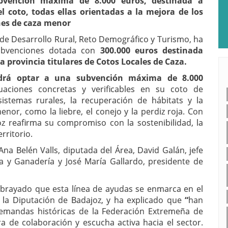
bvención máxima de 8.000 euros, destinada a
el coto, todas ellas orientadas a la mejora de los
ones de caza menor
 de Desarrollo Rural, Reto Demográfico y Turismo, ha
ubvenciones dotada con
300.000 euros destinada
a provincia titulares de Cotos Locales de Caza.
drá optar a una subvención máxima de 8.000
aciones concretas y verificables en su coto de
stemas rurales, la recuperación de hábitats y la
menor, como la
liebre, el conejo y la perdiz roja. Con
oz reafirma su compromiso con la sostenibilidad, la
rritorio.
na Belén Valls, diputada del Área, David Galán, jefe
ra y Ganadería y José María Gallardo, presidente de
ubrayado que esta línea de ayudas se enmarca en el
 la Diputación de Badajoz, y ha explicado que
“
han
demandas históricas de la Federación Extremeña de
a de colaboración y escucha activa hacia el sector.