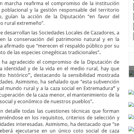
n marcha reafirma el compromiso de la institución
o poblacional y la gestión responsable del territorio
o, guían la acción de la Diputación “en favor del
io rural extremeño”.
ue desarrollan las Sociedades Locales de Cazadores, a
en la conservación del patrimonio natural y en la
ha afirmado que “merecen el respaldo público por su
to de las especies cinegéticas tradicionales”
.
ha agradecido
el compromiso de la Diputación de
a identidad y de la vida en el medio rural, hay que
to histórico’”
,
destacando la sensibilidad mostrada
sidades. Asimismo,
ha señalado que “esta subvención
l mundo rural y a la caza social en Extremadura
”
y
cuperación de la caza menor, el mantenimiento de la
o social y económico de nuestros pueblos”
.
on detalle todas las cuestiones técnicas que forman
niéndose en los requisitos, criterios de selección y
idades interesadas. Asimismo, ha destacado que “se
eberá ejecutarse en un único coto social de caza