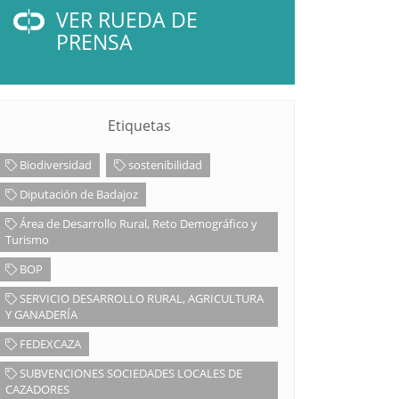
VER RUEDA DE
PRENSA
Etiquetas
Biodiversidad
sostenibilidad
Diputación de Badajoz
Área de Desarrollo Rural, Reto Demográfico y
Turismo
BOP
SERVICIO DESARROLLO RURAL, AGRICULTURA
Y GANADERÍA
FEDEXCAZA
SUBVENCIONES SOCIEDADES LOCALES DE
CAZADORES