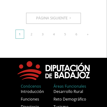
PÁGINA SIGUIENTE
1
2
3
4
5
6
»
Conócenos
Áreas Funcionales
Introducción
Desarrollo Rural
Funciones
Reto Demográfico
Directorio
Turismo