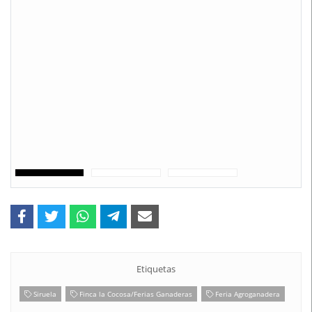
Etiquetas
Siruela
Finca la Cocosa/Ferias Ganaderas
Feria Agroganadera