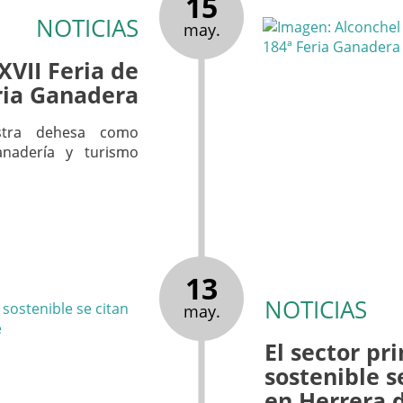
15
NOTICIAS
may.
XVII Feria de
ria Ganadera
estra dehesa como
anadería y turismo
13
NOTICIAS
may.
El sector pr
sostenible s
en Herrera 