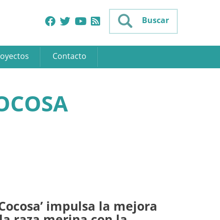
Buscar
oyectos
Contacto
COCOSA
 Cocosa’ impulsa la mejora
la raza merina con la