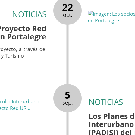
22
NOTICIAS
oct.
 Proyecto Red
n Portalegre
oyecto, a través del
o y Turismo
5
NOTICIAS
sep.
Los Planes d
Interurbano 
(PADISI) de