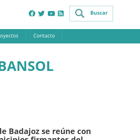
Buscar
oyectos
Contacto
RBANSOL
de Badajoz se reúne con
icipios firmantes del