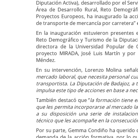
Diputación Activa), desarrollado por el Ser
Área de Desarrollo Rural, Reto Demográf
Proyectos Europeos, ha inaugurado la acc
de transporte de mercancía por carretera’’ e
En la inauguración estuvieron presentes 
Reto Demográfico y Turismo de la Diputac
directora de la Universidad Popular de 
proyecto MIRADA, José Luis Martín y por 
Méndez.
En su intervención, Lorenzo Molina señaló
mercado laboral, que necesita personal cu
transportista. La Diputación de Badajoz, a 
impulsa este tipo de acciones en base a nec
También destacó que ‘’
la formación tiene e
que les permita incorporarse al mercado l
a su disposición una serie de instalacio
técnico que les acompañe en la consecución
Por su parte, Gemma Condiño ha querido da
demanda de la acción formativa, por lo 