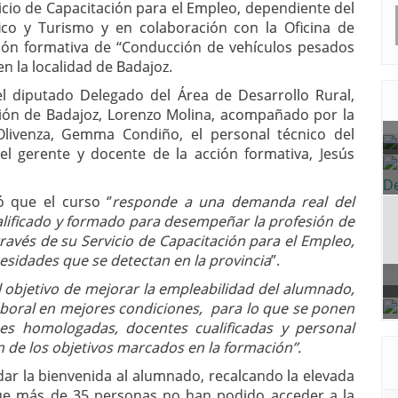
vicio de Capacitación para el Empleo, dependiente del
ico y Turismo y en colaboración con la Oficina de
ión formativa de ‘‘Conducción de vehículos pesados
n la localidad de Badajoz.
el diputado Delegado del Área de Desarrollo Rural,
ión de Badajoz, Lorenzo Molina, acompañado por la
Olivenza, Gemma Condiño, el personal técnico del
el gerente y docente de la acción formativa, Jesús
 que el curso ‘’
responde a una demanda real del
alificado y formado para desempeñar la profesión de
través de su Servicio de Capacitación para el Empleo,
esidades que se detectan en la provincia
”.
l objetivo de mejorar la empleabilidad del alumnado,
aboral en mejores condiciones, para lo que se ponen
nes homologadas, docentes cualificadas y personal
 de los objetivos marcados en la formación’’.
r la bienvenida al alumnado, recalcando la elevada
que más de 35 personas no han podido acceder a la