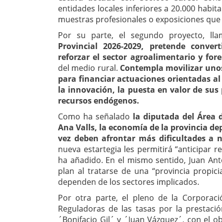
entidades locales inferiores a 20.000 habi
muestras profesionales o exposiciones que r
Por su parte, el segundo proyecto, l
Provincial 2026-2029, pretende conver
reforzar el sector agroalimentario y fore
del medio rural.
Contempla movilizar unos 
para financiar actuaciones orientadas al 
la innovación, la puesta en valor de sus
recursos endógenos.
Como ha señalado
la diputada del Área 
Ana Valls, la economía de la provincia d
vez deben afrontar más dificultades a 
nueva estartegia les permitirá “anticipar re
ha añadido. En el mismo sentido, Juan Ant
plan al tratarse de una “provincia propic
dependen de los sectores implicados.
Por otra parte, el pleno de la Corporac
Reguladoras de las tasas por la prestaci
´Bonifacio Gil´ y ´Juan Vázquez´, con el ob