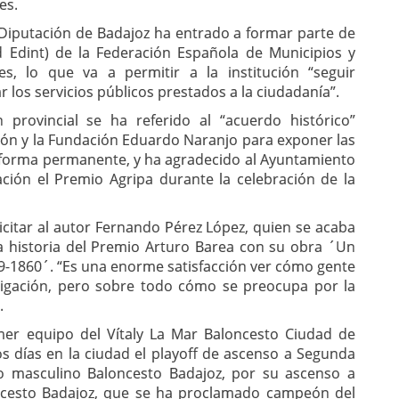
les.
Diputación de Badajoz ha entrado a formar parte de
d Edint) de la Federación Española de Municipios y
es, lo que va a permitir a la institución “seguir
 los servicios públicos prestados a la ciudadanía”.
n provincial se ha referido al “acuerdo histórico”
ión y la Fundación Eduardo Naranjo para exponer las
 forma permanente, y ha agradecido al Ayuntamiento
ción el Premio Agripa durante la celebración de la
licitar al autor Fernando Pérez López, quien se acaba
a historia del Premio Arturo Barea con su obra ´Un
59-1860´. “Es una enorme satisfacción ver cómo gente
tigación, pero sobre todo cómo se preocupa por la
”.
mer equipo del Vítaly La Mar Baloncesto Ciudad de
s días en la ciudad el playoff de ascenso a Segunda
ipo masculino Baloncesto Badajoz, por su ascenso a
oncesto Badajoz, que se ha proclamado campeón del