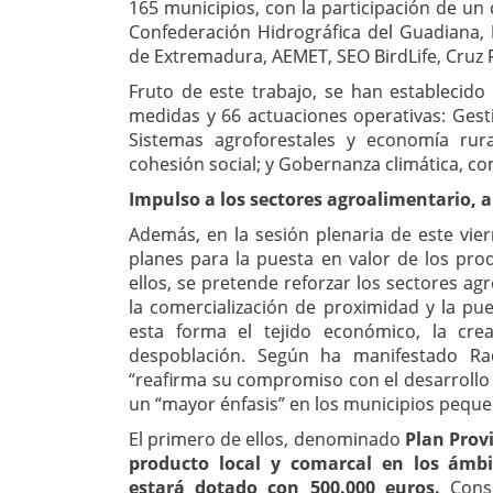
165 municipios, con la participación de un 
Confederación Hidrográfica del Guadiana,
de Extremadura, AEMET, SEO BirdLife, Cruz Ro
Fruto de este trabajo, se han establecido 
medidas y 66 actuaciones operativas: Gesti
Sistemas agroforestales y economía rura
cohesión social; y Gobernanza climática, co
Impulso a los sectores agroalimentario, a
Además, en la sesión plenaria de este vi
planes para la puesta en valor de los prod
ellos, se pretende reforzar los sectores ag
la comercialización de proximidad y la pue
esta forma el tejido económico, la cre
despoblación. Según ha manifestado Raq
“reafirma su compromiso con el desarrollo y
un “mayor énfasis” en los municipios pequ
El primero de ellos, denominado
Plan Provi
producto local y comarcal en los ámbi
estará dotado con 500.000 euros.
Cons