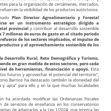
tantes para la organización de certámenes, mercados,
efuercen la visibilidad de los productos autóctonos.
lamado
Plan Director Agroalimentario y Forestal
tirse en un instrumento estratégico dirigido a
stal provincial
y contribuir al desarrollo sostenible
7 millones de euros de gasto en el citado periodo
refuerzo de los sectores implicados, el impulso de
 productos y el aprovechamiento sostenible de los
de Desarrollo Rural, Reto Demográfico y Turismo,
epende en gran medida de estos sectores, pero cada
nivel de herramientas, financiación o apoyo.
Esta
tos futuros y aprovechar el potencial del territorio”,
onio Barrios ha destacado también la idoneidad del
ia y apta” para ello y en la que muchas localidades
ión ha acordado modificar las Ordenanzas Fiscales
ón de servicios de enseñanza en los conservatorios
jetivo de adaptarlas a la Ley 1/2024, que integra las