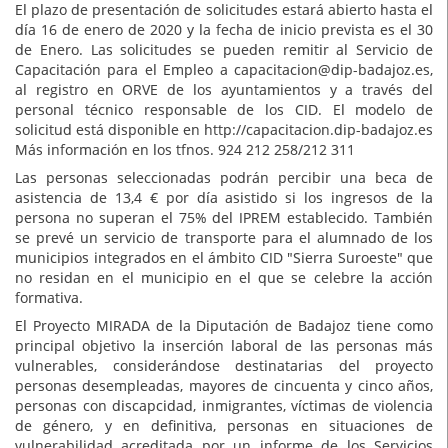
El plazo de presentación de solicitudes estará abierto hasta el
día 16 de enero de 2020 y la fecha de inicio prevista es el 30
de Enero. Las solicitudes se pueden remitir al Servicio de
Capacitación para el Empleo a capacitacion@dip-badajoz.es,
al registro en ORVE de los ayuntamientos y a través del
personal técnico responsable de los CID. El modelo de
solicitud está disponible en http://capacitacion.dip-badajoz.es
Más información en los tfnos. 924 212 258/212 311
Las personas seleccionadas podrán percibir una beca de
asistencia de 13,4 € por día asistido si los ingresos de la
persona no superan el 75% del IPREM establecido. También
se prevé un servicio de transporte para el alumnado de los
municipios integrados en el ámbito CID "Sierra Suroeste" que
no residan en el municipio en el que se celebre la acción
formativa.
El Proyecto MIRADA de la Diputación de Badajoz tiene como
principal objetivo la inserción laboral de las personas más
vulnerables, considerándose destinatarias del proyecto
personas desempleadas, mayores de cincuenta y cinco años,
personas con discapcidad, inmigrantes, víctimas de violencia
de género, y en definitiva, personas en situaciones de
vulnerabilidad acreditada por un informe de los Servicios