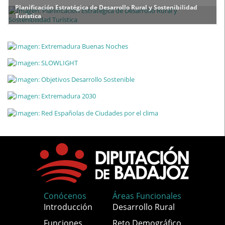
Planificación Estratégica de Desarrollo Rural y Sostenibilidad
Turística
Conócenos
Áreas Funcionales
Introducción
Desarrollo Rural
Funciones
Reto Demográfico