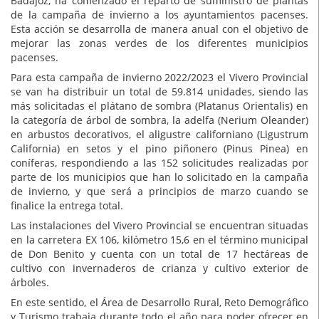
Badajoz, ha comenzado el reparto de suministro de plantas
de la campaña de invierno a los ayuntamientos pacenses.
Esta acción se desarrolla de manera anual con el objetivo de
mejorar las zonas verdes de los diferentes municipios
pacenses.
Para esta campaña de invierno 2022/2023 el Vivero Provincial
se van ha distribuir un total de 59.814 unidades, siendo las
más solicitadas el plátano de sombra (Platanus Orientalis) en
la categoría de árbol de sombra, la adelfa (Nerium Oleander)
en arbustos decorativos, el aligustre californiano (Ligustrum
California) en setos y el pino piñonero (Pinus Pinea) en
coníferas, respondiendo a las 152 solicitudes realizadas por
parte de los municipios que han lo solicitado en la campaña
de invierno, y que será a principios de marzo cuando se
finalice la entrega total.
Las instalaciones del Vivero Provincial se encuentran situadas
en la carretera EX 106, kilómetro 15,6 en el término municipal
de Don Benito y cuenta con un total de 17 hectáreas de
cultivo con invernaderos de crianza y cultivo exterior de
árboles.
En este sentido, el Área de Desarrollo Rural, Reto Demográfico
y Turismo trabaja durante todo el año para poder ofrecer en