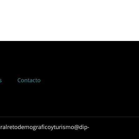
s
Contacto
ruralretodemograficoyturismo@dip-