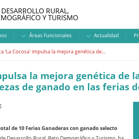
 DESARROLLO RURAL,
EMOGRÁFICO Y TURISMO
nos
Áreas Funcionales
Actualidad
Pr
ca ‘La Cocosa’ impulsa la mejora genética de...
mpulsa la mejora genética de l
zas de ganado en las ferias d
 total de 10 Ferias Ganaderas con ganado selecto
 de Desarrollo Rural, Reto Demográfico y Turismo, ha