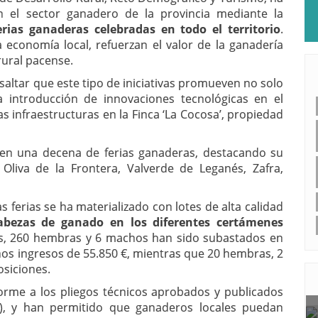
el sector ganadero de la provincia mediante la
erias ganaderas celebradas en todo el territorio
.
 economía local, refuerzan el valor de la ganadería
rural pacense.
altar que este tipo de iniciativas promueven no solo
la introducción de innovaciones tecnológicas en el
 infraestructuras en la Finca ‘La Cocosa’, propiedad
 en una decena de ferias ganaderas, destacando su
liva de la Frontera, Valverde de Leganés, Zafra,
s ferias se ha materializado con lotes de alta calidad
abezas de ganado en los diferentes certámenes
as, 260 hembras y 6 machos han sido subastados en
nos ingresos de 55.850 €, mientras que 20 hembras, 2
osiciones.
orme a los pliegos técnicos aprobados y publicados
OP), y han permitido que ganaderos locales puedan