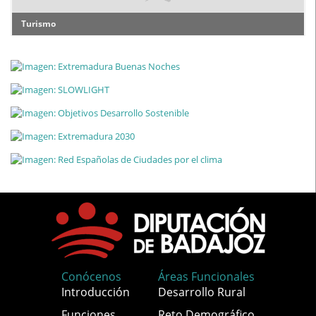
Turismo
Conócenos
Áreas Funcionales
Introducción
Desarrollo Rural
Funciones
Reto Demográfico