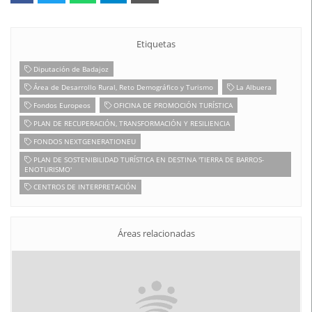
Etiquetas
Diputación de Badajoz
Área de Desarrollo Rural, Reto Demográfico y Turismo
La Albuera
Fondos Europeos
OFICINA DE PROMOCIÓN TURÍSTICA
PLAN DE RECUPERACIÓN, TRANSFORMACIÓN Y RESILIENCIA
FONDOS NEXTGENERATIONEU
PLAN DE SOSTENIBILIDAD TURÍSTICA EN DESTINA 'TIERRA DE BARROS-
ENOTURISMO'
CENTROS DE INTERPRETACIÓN
Áreas relacionadas