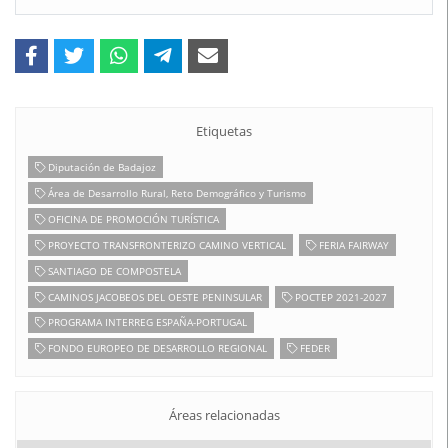
Etiquetas
Diputación de Badajoz
Área de Desarrollo Rural, Reto Demográfico y Turismo
OFICINA DE PROMOCIÓN TURÍSTICA
PROYECTO TRANSFRONTERIZO CAMINO VERTICAL
FERIA FAIRWAY
SANTIAGO DE COMPOSTELA
CAMINOS JACOBEOS DEL OESTE PENINSULAR
POCTEP 2021-2027
PROGRAMA INTERREG ESPAÑA-PORTUGAL
FONDO EUROPEO DE DESARROLLO REGIONAL
FEDER
Áreas relacionadas