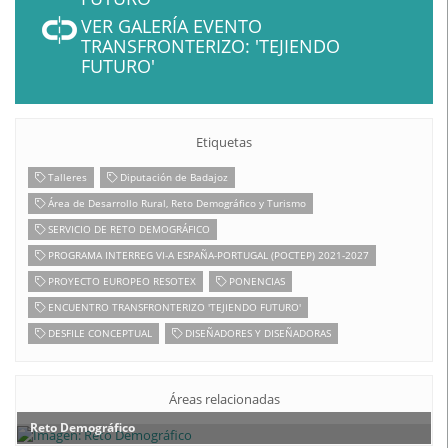
VER GALERÍA EVENTO
TRANSFRONTERIZO: 'TEJIENDO
FUTURO'
Etiquetas
Talleres
Diputación de Badajoz
Área de Desarrollo Rural, Reto Demográfico y Turismo
SERVICIO DE RETO DEMOGRÁFICO
PROGRAMA INTERREG VI-A ESPAÑA-PORTUGAL (POCTEP) 2021-2027
PROYECTO EUROPEO RESOTEX
PONENCIAS
ENCUENTRO TRANSFRONTERIZO 'TEJIENDO FUTURO'
DESFILE CONCEPTUAL
DISEÑADORES Y DISEÑADORAS
Áreas relacionadas
Reto Demográfico