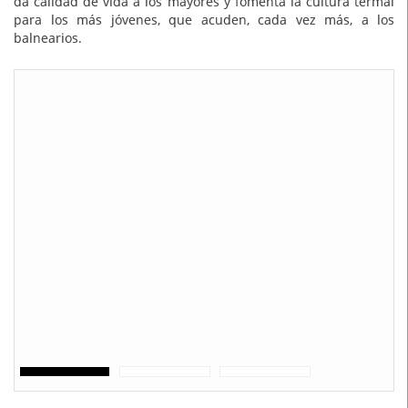
da calidad de vida a los mayores y fomenta la cultura termal
para los más jóvenes, que acuden, cada vez más, a los
balnearios.