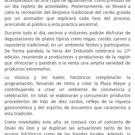
acompañados de una copa de aguardiente, como preludio de
un día repleto de actividades. Posteriormente, se llevará a
cabo la recreación del despiece tradicional del cerdo, guiada
por un animador que explicará cada fase del proceso,
acercando al público a esta práctica ancestral.
Durante todo el día, vecinos y visitantes podrán disfrutar de
degustaciones de platos típicos como migas, cocido, carnes y
repostería tradicional, en un ambiente festivo y participativo.
De forma paralela, la Feria del Embutido celebrará su 27ª
edición, reuniendo a productores y productoras de la región
que ofrecerán y pondrán a la venta una amplia variedad de
productos extremeños.
La música y los bailes folclóricos completarán la
programación, llenando de ritmo y color la Plaza Mayor y
contribuyendo a crear un ambiente de convivencia y
celebración. En total, se elaborarán y consumirán productos
procedentes de más de diez cerdos, reflejo de la riqueza
gastronómica y del espíritu de encuentro que caracteriza a
esta tradición.
Como novedades este año, se contará con el concierto de
Diván du Don y se duplican las actuaciones tanto de los
grupos folclóricos como de las bandas locales. Además, la