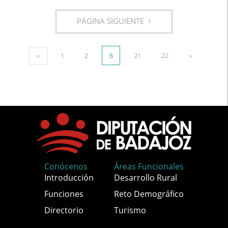
PÁGINA SIGUIENTE
«
1
2
6
21
22
»
Conócenos
Áreas Funcionales
Introducción
Desarrollo Rural
Funciones
Reto Demográfico
Directorio
Turismo