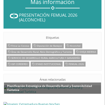
Más información
PRESENTACIÓN FEMUAL 2026
(ALCONCHEL)
Etiquetas
Finca La Cocosa
Diputación de Badajoz
Alconchel
Área de Desarrollo Rural, Reto Demográfico y Turismo
OVEJA MERINA
SERVICIO DE DESARROLLO RURAL AGRICULTURA Y GANADERÍA
IGP CORDEREX
STAND INSTITUCIONAL
FEMUAL 2026
Áreas relacionadas
Planificación Estratégica de Desarrollo Rural y Sostenibilidad
Turística