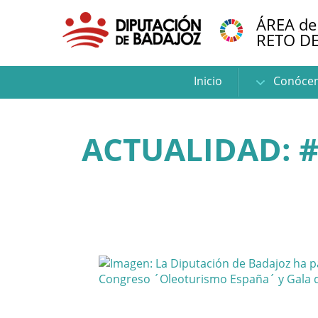
ÁREA de
RETO D
Inicio
Conóce
ACTUALIDAD: 