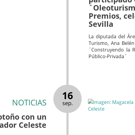
´Oleoturism
Premios, ce
Sevilla
La diputada del Áre
Turismo, Ana Belén
´Construyendo la R
Público-Privada´
16
NOTICIAS
sep.
 otoño con un
ador Celeste