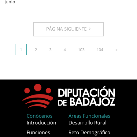
junio
PÁGINA SIGUIENTE
1
2
3
4
103
104
»
Conócenos
Áreas Funcionales
Introducción
Desarrollo Rural
Funciones
Reto Demográfico