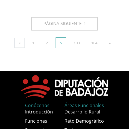
PÁGINA SIGUIENTE
«
1
2
5
103
104
»
Conócenos
Áreas Funcionales
Introducción
Desarrollo Rural
Funciones
Reto Demográfico